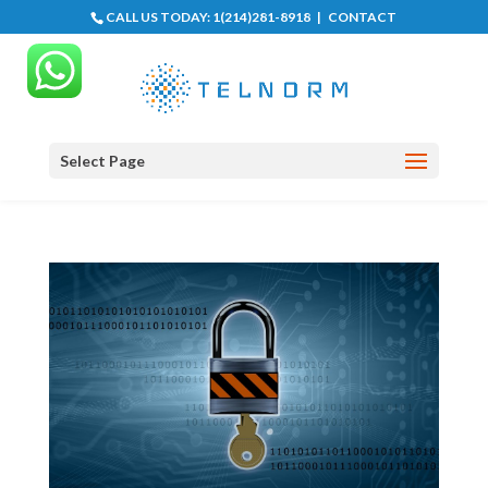
CALL US TODAY:
1(214)281-8918
|
CONTACT
Select Page