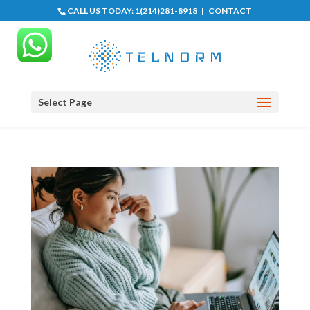
CALL US TODAY:
1(214)281-8918
|
CONTACT
Select Page