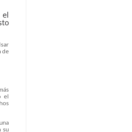
 el
sto
lsar
a de
 más
 el
chos
 una
n su