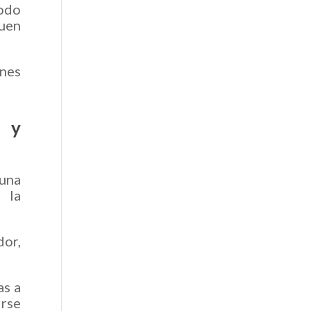
Todo
guen
ones
o y
una
a la
dor,
as a
irse