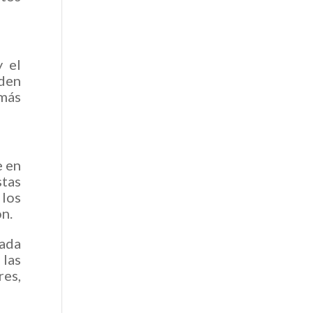
y el
den
 más
e en
stas
 los
ón.
ada
 las
es,