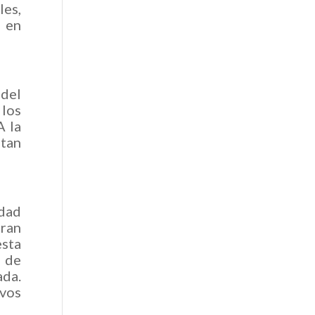
les,
s en
del
los
A la
itan
idad
gran
esta
 de
ada.
vos