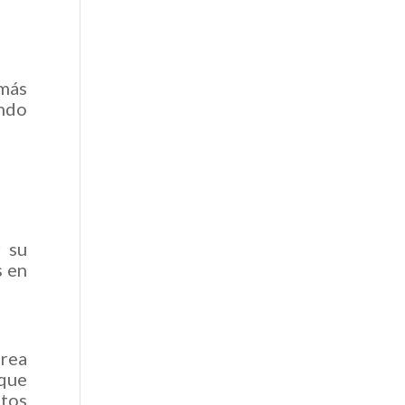
 más
ndo
r su
s en
trea
 que
atos