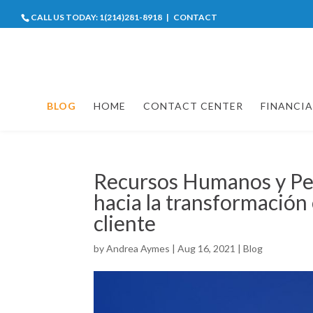
CALL US TODAY:
1(214)281-8918
|
CONTACT
BLOG
HOME
CONTACT CENTER
FINANCIA
Recursos Humanos y P
hacia la transformación
cliente
by
Andrea Aymes
|
Aug 16, 2021
|
Blog