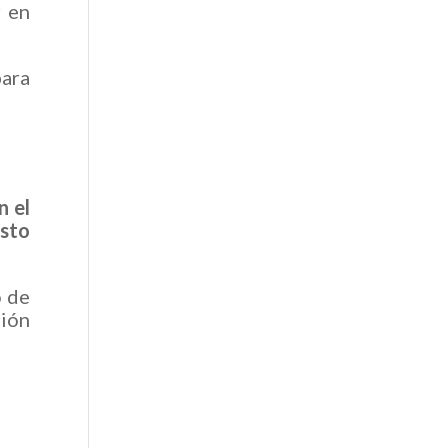
r en
para
n el
osto
o de
ción