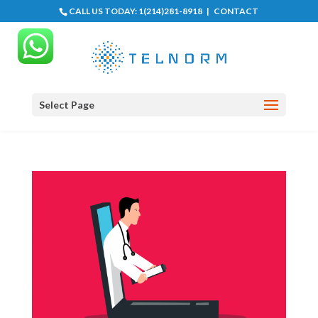
CALL US TODAY:
1(214)281-8918
|
CONTACT
Select Page