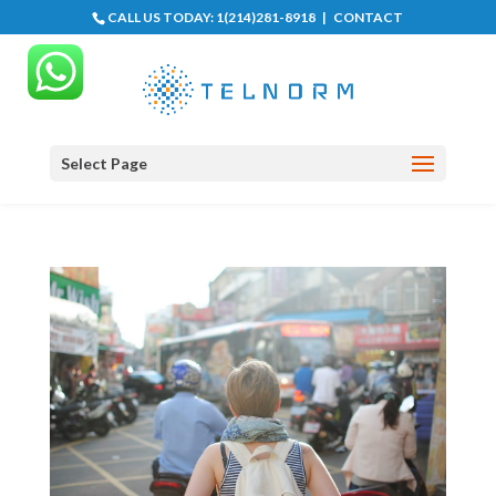
CALL US TODAY:
1(214)281-8918
|
CONTACT
Select Page