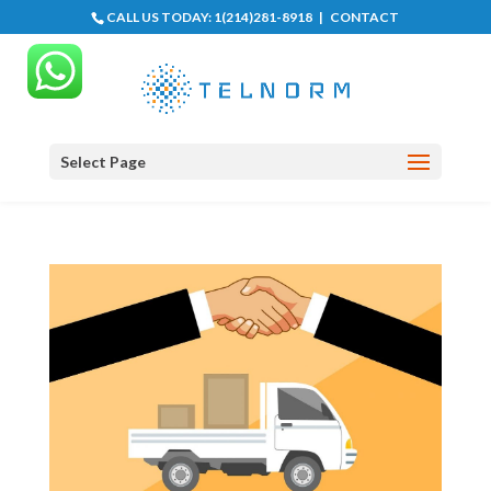
CALL US TODAY:
1(214)281-8918
|
CONTACT
Select Page