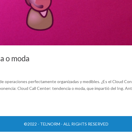
ia o moda
 de operaciones perfectamente organizadas y medibles. ¿Es el Cloud Con
onencia: Cloud Call Center: tendencia o moda, que impartió del Ing. An
©2022 - TELNORM - ALL RIGHTS RESERVED