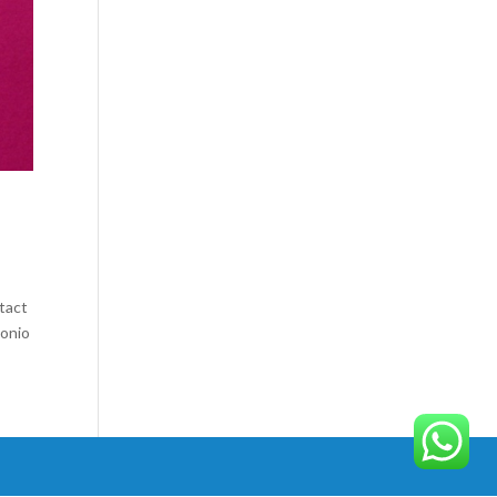
tact
tonio