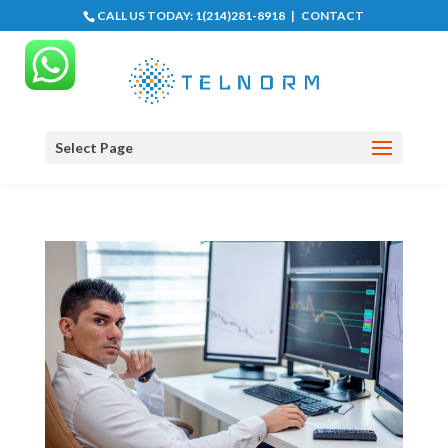
CALL US TODAY:
1(214)281-8918
|
CONTACT
Select Page