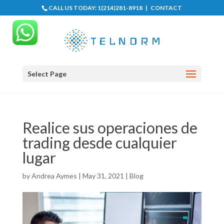
CALL US TODAY:
1(214)281-8918
|
CONTACT
Select Page
Realice sus operaciones de
trading desde cualquier
lugar
by
Andrea Aymes
|
May 31, 2021
|
Blog