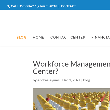
CALL US TODAY:
1(214)281-8918
|
CONTACT
BLOG
HOME
CONTACT CENTER
FINANCIA
Workforce Management,
Center?
by
Andrea Aymes
|
Dec 1, 2021
|
Blog