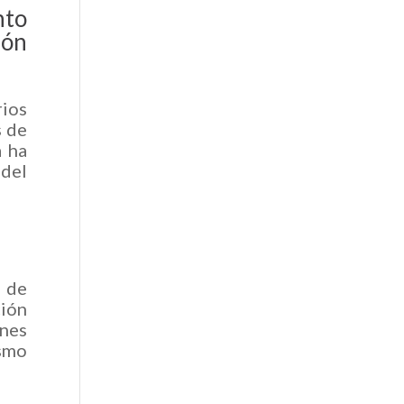
nto
ión
rios
s de
a ha
 del
a de
ción
ones
ismo