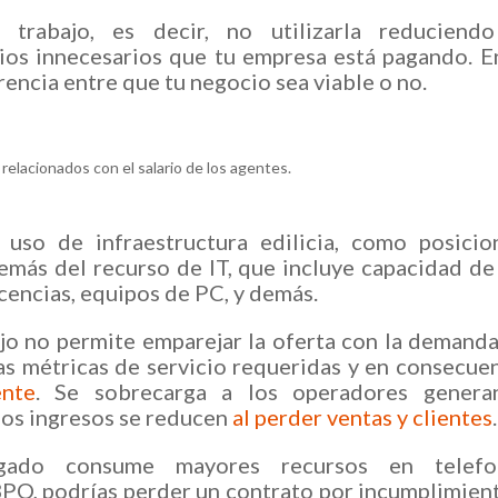
trabajo, es decir, no utilizarla reduciendo
rios innecesarios que tu empresa está pagando. E
rencia entre que tu negocio sea viable o no.
lacionados con el salario de los agentes.
uso de infraestructura edilicia, como posicio
además del recurso de IT, que incluye capacidad de
cencias, equipos de PC, y demás.
jo no permite emparejar la oferta con la demand
las métricas de servicio requeridas y en consecue
ente
. Se sobrecarga a los operadores genera
Los ingresos se reducen
al perder ventas y clientes
.
ado consume mayores recursos en telefon
BPO, podrías perder un contrato por incumplimien