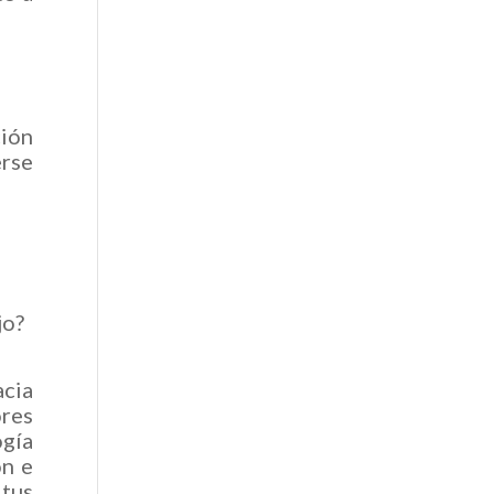
ción
erse
jo?
acia
ores
ogía
ón e
tus