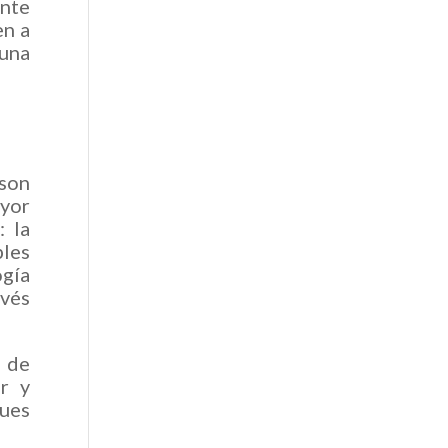
ente
en a
una
 son
ayor
: la
les
ogía
avés
o de
r y
pues