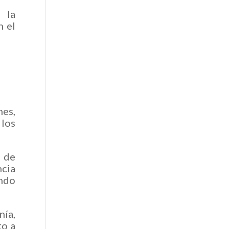
 la
n el
nes,
 los
a de
ncia
ndo
ía,
to a