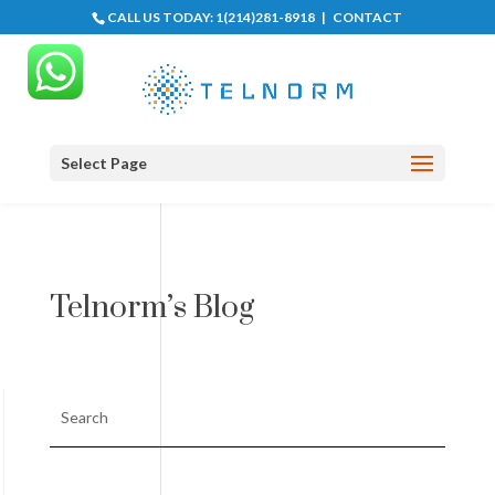
CALL US TODAY:
1(214)281-8918
|
CONTACT
Select Page
Telnorm’s Blog